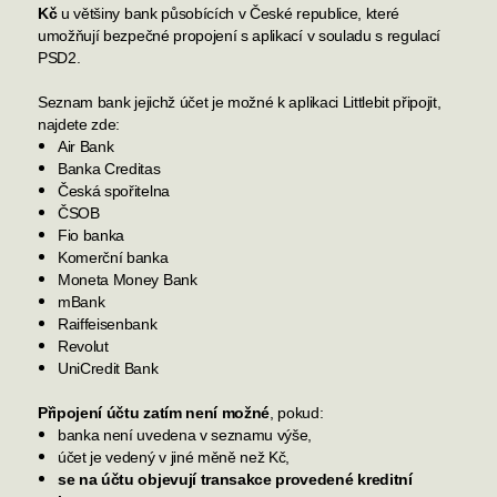
Kč
u většiny bank působících v České republice, které
umožňují bezpečné propojení s aplikací v souladu s regulací
PSD2.
Seznam bank jejichž účet je možné k aplikaci Littlebit připojit,
najdete zde:
Air Bank
Banka Creditas
Česká spořitelna
ČSOB
Fio banka
Komerční banka
Moneta Money Bank
mBank
Raiffeisenbank
Revolut
UniCredit Bank
Připojení účtu zatím není možné
, pokud:
banka není uvedena v seznamu výše,
účet je vedený v jiné měně než Kč,
se na účtu objevují transakce provedené kreditní