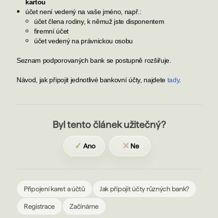
kartou
účet není vedený na vaše jméno, např.:
účet člena rodiny, k němuž jste disponentem
firemní účet
účet vedený na právnickou osobu
Seznam podporovaných bank se postupně rozšiřuje.
Návod, jak připojit jednotlivé bankovní účty, najdete
tady
.
Byl tento článek užitečný?
✓
✕
Ano
Ne
Připojení karet a účtů
Jak připojit účty různých bank?
Registrace
Začínáme