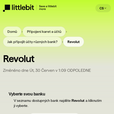
CS
›
›
Domů
Připojení karet a účtů
›
Jak připojit účty různých bank?
Revolut
Revolut
Změněno dne Út, 30 Červen v 1:09 ODPOLEDNE
Vyberte svou banku
V seznamu dostupných bank najděte
Revolut
a kliknutím
ji
vyberte
.