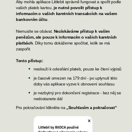
Aby mohla aplikace
Littlebit
správně fungovat a spořit podle
vašich plateb kartou,
je nutné povolit přístup k
informacím o vašich karetních transakcích na vašem
bankovním účtu
.
Nemusíte se obávat.
Nezískáváme přístup k vašim
penězům, ale pouze k informacím o vašich karetních
platbách
. Díky tomu dokážeme spočítat, kolik se má
zaspoři
t
.
Tento přístup:
neslouží k odesílání plateb, pouze ke čtení výpisů
je časově omezen na 179 dní - po uplynutí této
doby vás aplikace vyzve k obnovení souhlasu
je nezbytný pro dokončení registrace - bez něj se
nedostanete dál
Pro pokračování klikněte na
„Souhlasím a pokračovat“