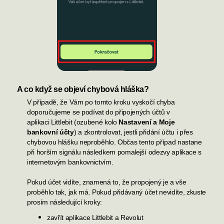
A co když se objeví chybová hláška?
V případě, že Vám po tomto kroku vyskočí chyba
doporučujeme se podívat do připojených účtů v
aplikaci
Littlebit
(ozubené kolo
Nastavení a Moje
bankovní účty
) a zkontrolovat, jestli přidání účtu i přes
chybovou hlášku neproběhlo. Občas tento případ nastane
při horším signálu následkem pomalejší odezvy aplikace s
internetovým bankovnictvím.
P
okud
účet vidíte, znamená to, že propojený je a vše
proběhlo tak, jak má. Pokud přidávaný účet nevidíte, zkuste
prosím následující kroky:
zavřít aplikace
Littlebit
a Revolut