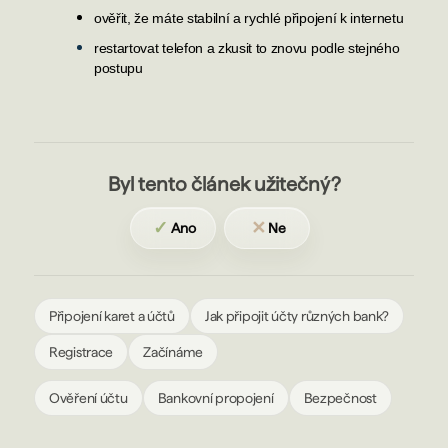
ověřit, že máte stabilní a rychlé připojení k internetu
restartovat telefon a zkusit to znovu podle stejného
postupu
Byl tento článek užitečný?
✓
✕
Ano
Ne
Připojení karet a účtů
Jak připojit účty různých bank?
Registrace
Začínáme
Ověření účtu
Bankovní propojení
Bezpečnost