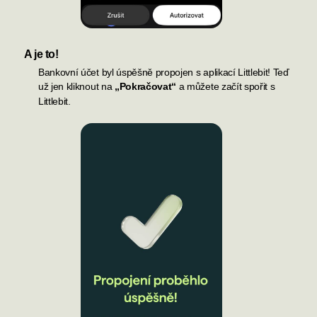
A je to!
Bankovní účet byl úspěšně propojen s aplikací
Littlebit
!
Teď
už jen kliknout na
„Pokračovat“
a můžete začít spořit s
Littlebit.