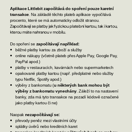
Aplikace Littlebit započítává do spoření pouze
karetní
transakce
. Na základě těchto plateb aplikace vypočítává
procento, které se má automaticky odložit stranou.
Započítávají se platby jak fyzickou platební kartou, tak i kartou,
kterou máte nahranou v mobilu.
Do spoření se
započítávají například:
běžné platby kartou za zboží a služby
online nákupy (včetně plateb přes Apple Pay, Google Pay,
PayPal apod.)
platby v restauracích, kavárnách nebo supermarketech
opakované platby kartou (např. předplatné nebo služby
typu Netflix, Spotify apod.)
výběry z bankomatu (
u některých bank mohou být
výběry z bankomatu vynechány
. Záleží to na nastavení
banky, zda má tyto transakce na pozadí kódově označené
jako platby kartou či ne)
Naopak
nezapočítávají se:
převody peněz mezi vlastními účty
splátky úvěrů nebo kreditních karet