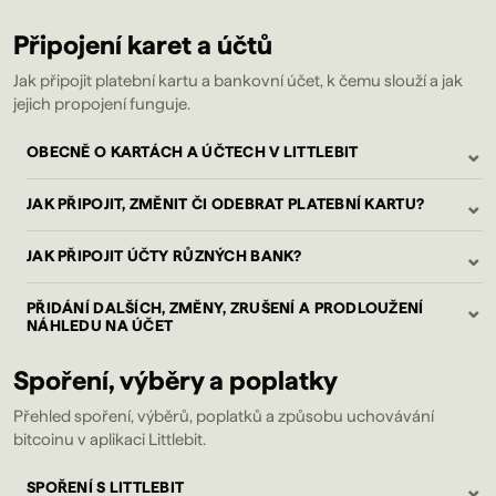
Připojení karet a účtů
Jak připojit platební kartu a bankovní účet, k čemu slouží a jak
jejich propojení funguje.
⌄
OBECNĚ O KARTÁCH A ÚČTECH V LITTLEBIT
⌄
JAK PŘIPOJIT, ZMĚNIT ČI ODEBRAT PLATEBNÍ KARTU?
⌄
JAK PŘIPOJIT ÚČTY RŮZNÝCH BANK?
⌄
PŘIDÁNÍ DALŠÍCH, ZMĚNY, ZRUŠENÍ A PRODLOUŽENÍ
NÁHLEDU NA ÚČET
Spoření, výběry a poplatky
Přehled spoření, výběrů, poplatků a způsobu uchovávání
bitcoinu v aplikaci Littlebit.
⌄
SPOŘENÍ S LITTLEBIT