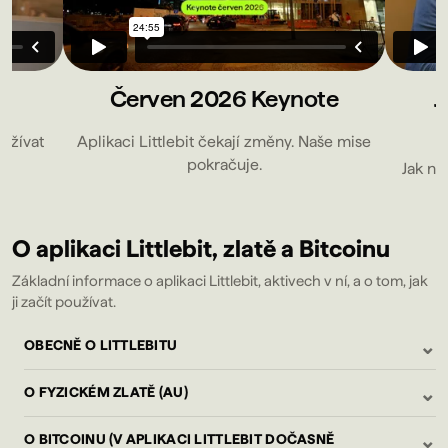
e
Červen 2026 Keynote
J
oužívat
Aplikaci Littlebit čekají změny. Naše mise
pokračuje.
Jak nai
O aplikaci Littlebit, zlatě a Bitcoinu
Základní informace o aplikaci Littlebit, aktivech v ní, a o tom, jak
ji začít používat.
⌄
OBECNĚ O LITTLEBITU
⌄
O FYZICKÉM ZLATĚ (AU)
⌄
O BITCOINU (V APLIKACI LITTLEBIT DOČASNĚ