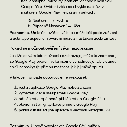
není dostupná, může být problém v neověřeném věku
Google účtu. Ověření věku se obvykle nachází v
nastavení Google Play, nejčastěji v sekcích:
Nastavení → Rodina
Případně Nastavení → Účet
Poznámka
:
Umístění ověření věku se může lišit podle zařízení
a účtu a po úspěšném ověření může z nastavení zcela zmizet.
Pokud se možnost ověření věku nezobrazuje
Jestliže se vám tato možnost nezobrazuje, může to znamenat,
že Google Play ověření věku interně vyhodnocuje, ale v danou
chvíli neposkytuje přímou možnost, jak jej ručně spustit.
V takovém případě doporučujeme vyzkoušet:
restart aplikace Google Play nebo zařízení
vymazání dat a mezipaměti Google Play
odhlášení a opětovné přihlášení do Google účtu
otevření stránky aplikace přímo v Google Play
pokus o instalaci jiné aplikace s věkovou kategorií 18+
Poznámka
: U nově vytvořených Google účtů může v