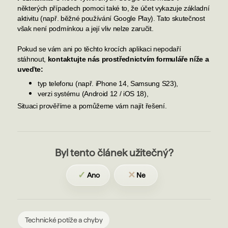
některých případech pomoci také to, že účet vykazuje základní
aktivitu (např. běžné používání Google Play). Tato skutečnost
však není podmínkou a její vliv nelze zaručit.
Pokud se vám ani po těchto krocích aplikaci nepodaří
stáhnout,
kontaktujte nás prostřednictvím formuláře níže
a
uveďte:
typ telefonu (např. iPhone 14, Samsung S23),
verzi systému (Android 12 / iOS 18),
Situaci prověříme a pomůžeme vám najít řešení.
Byl tento článek užitečný?
✓
✕
Ano
Ne
Technické potíže a chyby