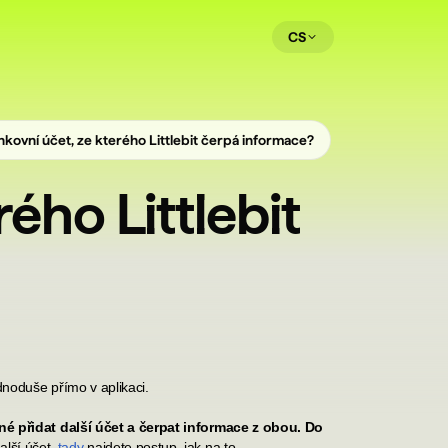
CS
nkovní účet, ze kterého Littlebit čerpá informace?
ého Littlebit
dnoduše přímo v aplikaci.
né přidat další účet a čerpat informace z obou. Do
alší účet,
tady
najdete postup, jak na to.