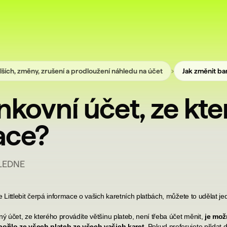
›
lších, změny, zrušení a prodloužení náhledu na účet
Jak změnit ba
kovní účet, ze kter
ace?
OLEDNE
Littlebit čerpá informace o vašich karetních platbách, můžete to udělat je
ý účet, ze kterého provádíte většinu plateb, není třeba účet měnit,
je mož
spořilo ze všech plateb ze všech vašich karet
. Pokud preferujete přidat d