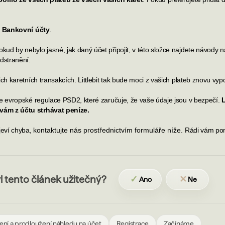
 Bankovní účty
.
kud by nebylo jasné, jak daný účet připojit,
v této složce
najdete návody n
odstranění.
h karetních transakcích. Littlebit tak bude moci z vašich plateb znovu vypo
e evropské regulace PSD2, které zaručuje, že vaše údaje jsou v bezpečí.
L
vám z účtu strhávat peníze.
jeví chyba,
kontaktujte nás prostřednictvím formuláře níže.
Rádi vám pom
l tento článek užitečný?
✓
✕
Ano
Ne
šení a prodloužení náhledu na účet
Registrace
Začínáme