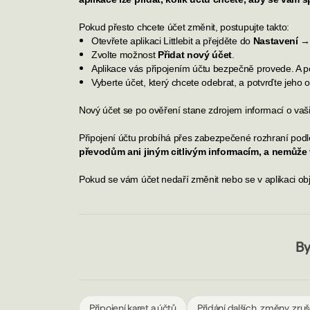
Pokud přesto chcete účet změnit, postupujte takto:
Otevřete aplikaci Littlebit a přejděte do
Nastavení →
Zvolte možnost
Přidat nový účet
.
Aplikace vás připojením účtu bezpečně provede. A po
Vyberte účet, který chcete odebrat, a potvrďte jeho 
Nový účet se po ověření stane zdrojem informací o vašic
Připojení účtu probíhá přes zabezpečené rozhraní podl
převodům ani jiným citlivým informacím, a nemůže 
Pokud se vám účet nedaří změnit nebo se v aplikaci ob
By
Připojení karet a účtů
Přidání dalších, změny, zru