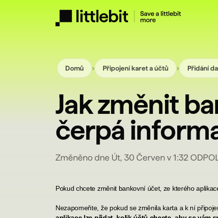
›
›
Domů
Připojení karet a účtů
Přidání da
Jak změnit ban
čerpá inform
Změněno dne Út, 30 Červen v 1:32 ODP
Pokud chcete změnit bankovní účet, ze kterého aplikace 
Nezapomeňte, že pokud se změnila karta a k ní připojen
aplikace lze přidat, kolik účtů chcete, aby se vám 