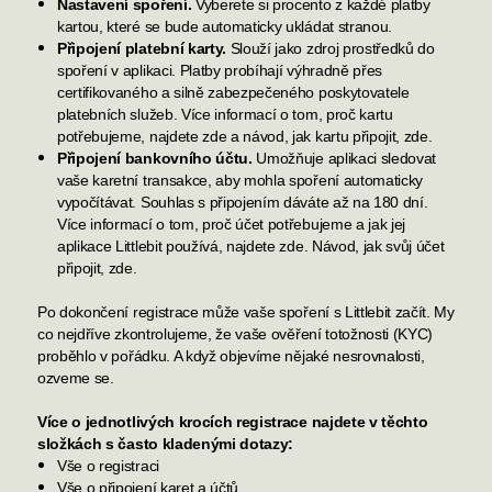
Nastavení spoření.
Vyberete si procento z každé platby
kartou, které se bude automaticky ukládat stranou.
Připojení platební karty.
Slouží jako zdroj prostředků do
spoření v aplikaci. Platby probíhají výhradně přes
certifikovaného a silně zabezpečeného poskytovatele
platebních služeb. Více informací o tom, proč kartu
potřebujeme, najdete
zde
a návod, jak kartu připojit,
zde
.
Připojení bankovního účtu.
Umo
žňuje aplikaci sledovat
vaše karetní transakce, aby mohla spoření automaticky
vypočítávat. Souhlas s připojením dáváte až na 180 dní.
Více informací o tom, proč účet potřebujeme a jak jej
aplikace Littlebit používá, najdete
zde
. Návod, jak svůj účet
připojit,
zde
.
Po dokončení registrace může vaše spoření s Littlebit začít. My
co nejdříve zkontrolujeme, že vaše ověření totožnosti (KYC)
proběhlo v pořádku. A když objevíme nějaké nesrovnalosti,
ozveme se.
Více o jednotlivých krocích registrace najdete v těchto
složkách s často kladenými dotazy:
Vše o registraci
Vše o připojení karet a účtů