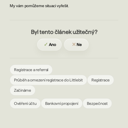
My vám pomůžeme situaci vyřešit.
Byl tento článek užitečný?
✓
✕
Ano
Ne
Registrace a referral
Průběh a omezení registrace do Littlebit
Registrace
Začínáme
Ověření účtu
Bankovní propojení
Bezpečnost