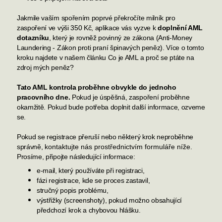
Jakmile vaším spořením poprvé překro
číte milník pro
zaspoření ve výši 350 Kč, aplikace vás vyzve k
doplnění AML
dotazníku
, který je rovněž povinný ze zákona (Anti-Money
Laundering - Zákon proti praní špinavých peněz). Více o tomto
kroku najdete v našem článku
Co je AML a proč se ptáte na
zdroj mých peněz?
Tato AML kontrola proběhne obvykle do jednoho
pracovního dne.
Pokud je úspěšná, zaspoření proběhne
okamžitě. Pokud bude potřeba doplnit další informace, ozveme
se.
Pokud se registrace přeruší nebo některý krok neproběhne
správně,
kontaktujte nás prostřednictvím formuláře níže.
Prosíme, připojte následující informace:
e-mail, který používáte při registraci,
fázi registrace, kde se proces zastavil,
stručný popis problému,
výstřižky (screenshoty), pokud možno obsahující
předchozí krok a chybovou hlášku.