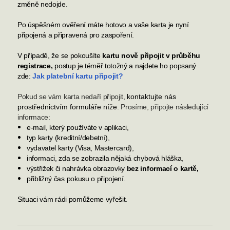
změně nedojde.
Po úspěšném ověření máte hotovo a vaše karta je nyní
připojená a připravená pro zaspoření.
V případě, že se pokoušíte
kartu nově připojit v průběhu
registrace,
postup je téměř totožný a najdete ho popsaný
zde:
Jak platební kartu připojit?
Pokud se vám karta nedaří připojit,
kontaktujte nás
prostřednictvím formuláře níže
. Prosíme, připojte následující
informace:
e-mail, který používáte v aplikaci,
typ karty (kreditní/debetní),
vydavatel karty (Visa, Mastercard),
informaci, zda se zobrazila nějaká chybová hláška,
výstřižek či nahrávka obrazovky
bez informací o kartě,
přibližný čas pokusu o připojení.
Situaci vám rádi pomůžeme vyřešit.