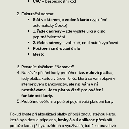
CVC
– bezpečnostní kód
Fakturační adresa:
Stát ve kterém je vedená karta
(vyplněné
automaticky Česko)
1. řádek adresy
–
zde vyplňte ulici a číslo
popisné/orientační
2. řádek adresy
– volitelné, není nutné vyplňovat
Poštovní směrovací číslo
Město
Potvrdíte tlačítkem
"Nastavit"
Na závěr přidání karty proběhne
tzv. nulová platba
,
tedy platba kartou v úrovni 0 Kč, která se vám objeví v
internetovém bankovnictví, ale
nic vám v ní
nestrháváme
.
Je to platba čistě pro ověření
funkčnosti karty.
Proběhne ověření a poté připojení vaší platební karty
.
Pokud byste při aktualizaci platby připojili znovu stejnou kartu,
která byla dosud připojena,
kroky 3 a 4 aplikace přeskočí
,
protože karta již byla ověřená a využívaná, tudíž k opravdové