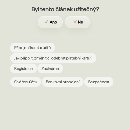
Byl tento článek užitečný?
✓
✕
Ano
Ne
Připojení karet a účtů
Jak připojit, změnit či odebrat platební kartu?
Registrace
Začínáme
Ověření účtu
Bankovní propojení
Bezpečnost