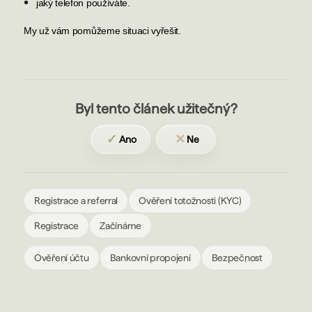
jaký telefon používáte.
My už vám pomůžeme situaci vyřešit.
Byl tento článek užitečný?
✓
✕
Ano
Ne
Registrace a referral
Ověření totožnosti (KYC)
Registrace
Začínáme
Ověření účtu
Bankovní propojení
Bezpečnost