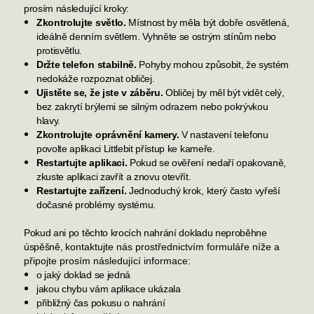
prosím následující kroky:
Zkontrolujte světlo.
Místnost by měla být dobře osvětlená,
ideálně denním světlem. Vyhněte se ostrým stínům nebo
protisvětlu.
Držte telefon stabilně.
Pohyby mohou způsobit, že systém
nedokáže rozpoznat obličej.
Ujistěte se, že jste v záběru.
Obličej by měl být vidět celý,
bez zakrytí brýlemi se silným odrazem nebo pokrývkou
hlavy.
Zkontrolujte oprávnění kamery.
V nastavení telefonu
povolte aplikaci Littlebit přístup ke kameře.
Restartujte aplikaci.
Pokud se ověření nedaří opakovaně,
zkuste aplikaci zavřít a znovu otevřít.
Restartujte zařízení.
Jednoduchý krok, který často vyřeší
dočasné problémy systému.
Pokud ani po těchto krocích nahrání dokladu neproběhne
úspěšně,
kontaktujte nás prostřednictvím formuláře níže a
připojte prosím následující informace
:
o jaký doklad se jedná
jakou chybu vám aplikace ukázala
přibližný čas pokusu o nahrání