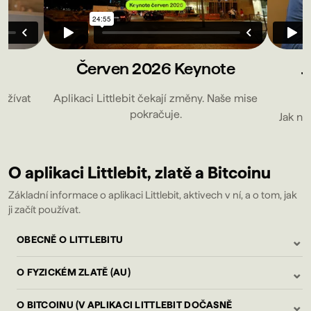
e
Červen 2026 Keynote
J
oužívat
Aplikaci Littlebit čekají změny. Naše mise
pokračuje.
Jak nai
O aplikaci Littlebit, zlatě a Bitcoinu
Základní informace o aplikaci Littlebit, aktivech v ní, a o tom, jak
ji začít používat.
⌄
OBECNĚ O LITTLEBITU
⌄
O FYZICKÉM ZLATĚ (AU)
⌄
O BITCOINU (V APLIKACI LITTLEBIT DOČASNĚ