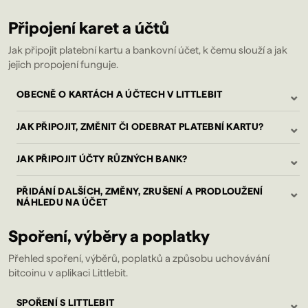
Připojení karet a účtů
Jak připojit platební kartu a bankovní účet, k čemu slouží a jak
jejich propojení funguje.
⌄
OBECNĚ O KARTÁCH A ÚČTECH V LITTLEBIT
⌄
JAK PŘIPOJIT, ZMĚNIT ČI ODEBRAT PLATEBNÍ KARTU?
⌄
JAK PŘIPOJIT ÚČTY RŮZNÝCH BANK?
⌄
PŘIDÁNÍ DALŠÍCH, ZMĚNY, ZRUŠENÍ A PRODLOUŽENÍ
NÁHLEDU NA ÚČET
Spoření, výběry a poplatky
Přehled spoření, výběrů, poplatků a způsobu uchovávání
bitcoinu v aplikaci Littlebit.
⌄
SPOŘENÍ S LITTLEBIT